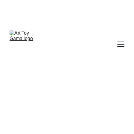
ART TOY FILES
ART TOY VISUAL FILES
Sergio Pampliega Campo & Cristina A. del Chicca