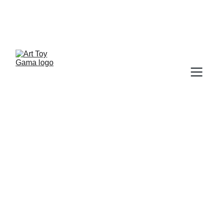
ART TOY NEWSLETTER
Sergio Pampliega Campo & Cristina A. del Chicca