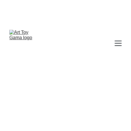
ART TOY NEWSLETTER
Sergio Pampliega campo & Cristina A. del Chicca