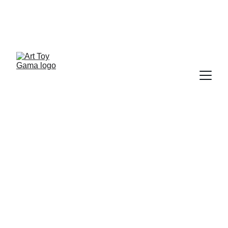
ART TOY NEWSLETTER
Sergio Pampliega Campo & Cristina A. del Chicca